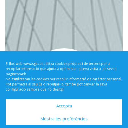
NOSALTRES
El lloc web www.sgt.cat utilitza cookies pròpies i de tercers per a
recopilar informació que ajuda a optimitzar la seva visita a les seves
BIM!
pàgines web.
No s'utilitzaran les cookies per recollir informació de caràcter personal.
Pot permetre el seu ús o rebutjar-lo, també pot canviar la seva
configuració sempre que ho desitgi.
Building
Information
Modeling
Accepta
seguiu llegint
Mostra les preferències